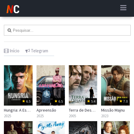
Início
Telegram
6.5
6.5
5.4
7.0
Hungria: A Escolha de um Sonho
Apreensão
Terra de Desafios
Missão Majnu
2025
2025
2005
2023