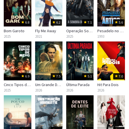
6.8
6.2
7.1
5.6
Bom Garoto
Fly Me Away
Operação Sombra
Pesadelo no Ártico
2025
2021
2025
1993
6.9
7.5
5.1
7.0
Cinco Tipos de Medo
‎Um Grande Despertar
Última Parada
Hit Para Dois
2025
2026
2026
2026