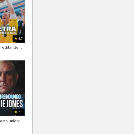
1987
1986
1985
1984
1983
1982
1981
1980
1979
1978
1977
1976
6.7
Tetra: Acreditar de Novo
7.1
Untold Reino Unido: Vinnie Jones