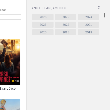
ANO DE LANÇAMENTO
2026
2025
2024
2023
2022
2021
2020
2019
2018
2017
2016
2015
2014
2013
2012
2011
2010
2009
2008
2007
2006
2005
2004
2003
2002
2001
2000
9.0
1999
1998
1997
 Evangélico
1996
1995
1994
1993
1992
1991
1990
1989
1988