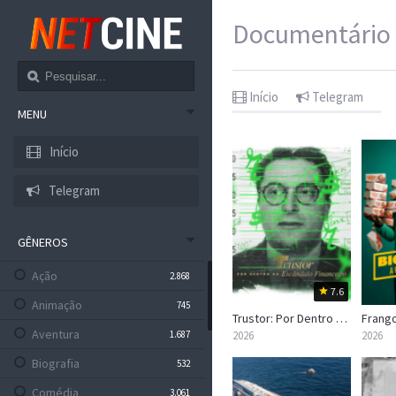
Documentário
Início
Telegram
MENU
Início
Telegram
GÊNEROS
Ação
2.868
7.6
Animação
745
Trustor: Por Dentro do Escândalo Financeiro
Aventura
1.687
2026
2026
Biografia
532
Comédia
3.061