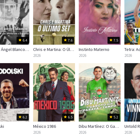
6.4
7.6
7.5
Miguel Ángel Blanco: As 48 Horas que Mudaram a Espanha
Chris e Martina: O Último Set
Instinto Materno
2026
2026
2026
6.2
6.5
5.2
ki
México 1986
Dibu Martínez: O Garoto que Parava o Tempo
2026
2026
2026