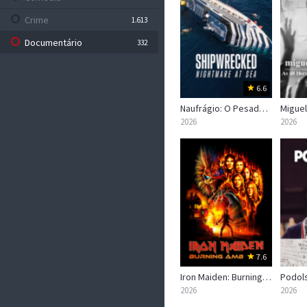
Crime
1.613
Documentário
332
Drama
5.122
Família
633
6.6
Naufrágio: O Pesadelo do Costa Concordia
Fantasia
774
2026
2026
Faroeste
106
Ficção Científica
884
Guerra
240
Mistério
1.006
Musical
251
Policial
20
7.6
Romance
1.220
Iron Maiden: Burning Ambition
Podols
Sem Categoria
2026
2026
0