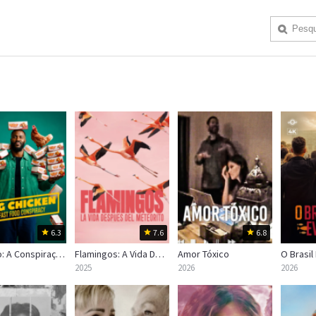
6.3
7.6
6.8
Frango: A Conspiração do Fast-Food
Flamingos: A Vida Depois do Meteorito
Amor Tóxico
O Brasil
2025
2026
2026