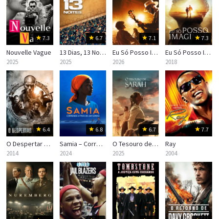
7.3
6.7
7.1
7.3
Nouvelle Vague
13 Dias, 13 Noites
Eu Só Posso Imaginar 2
Eu Só Posso Imaginar
2025
2025
2026
2018
6.4
6.8
6.7
7.7
O Despertar da Lenda
Samia – Correndo Atrás de um Sonho
O Tesouro de Sarah
Ray
2014
2024
2025
2004