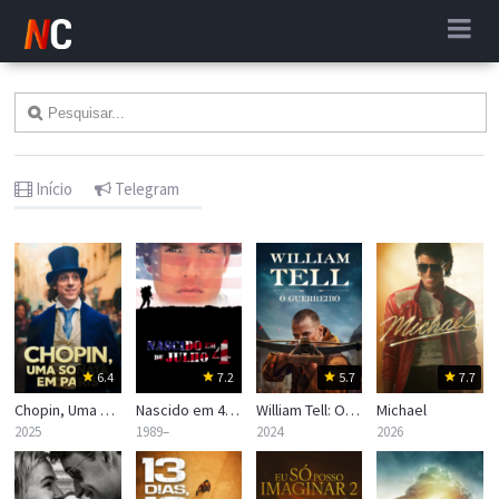
Início
Telegram
6.4
7.2
5.7
7.7
Chopin, Uma Sonata em Paris
Nascido em 4 de Julho
William Tell: O Guerreiro
Michael
2025
1989–
2024
2026