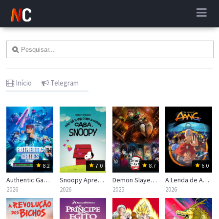
Início
Telegram
8.2
7.0
8.7
6.0
Authentic Games: No Império Desconectado
Snoopy Apresenta – Não Há Nada Como a Nossa Casa, Snoopy
Demon Slayer: Kimetsu no Yaiba – Castelo Infinito
A Lenda de Aang: O Último Mestre do Ar
2026
2026
2025
2026