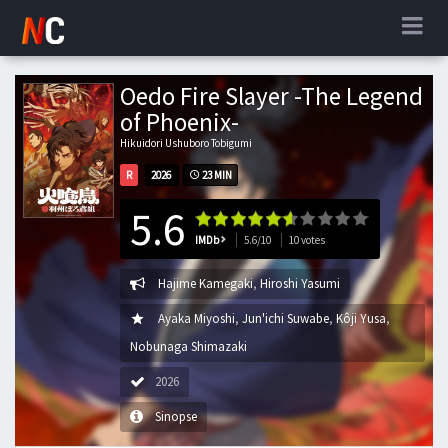
Oedo Fire Slayer -The Legend
of Phoenix-
Hikuidori Ushuboro Tobigumi
R
2026
23 MIN
5.6
IMDb
5.6/10
10 votes
Hajime Kamegaki
,
Hiroshi Yasumi
Ayaka Miyoshi
,
Jun'ichi Suwabe
,
Kôji Yusa
,
Nobunaga Shimazaki
2026
Sinopse