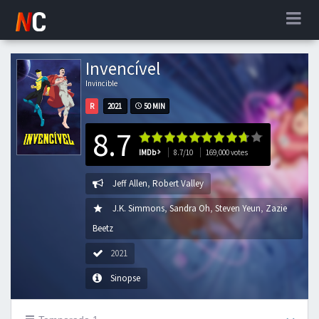
Invencível
Invincible
R
2021
50 MIN
8.7
IMDb
8.7/10
169,000 votes
Jeff Allen
,
Robert Valley
J.K. Simmons
,
Sandra Oh
,
Steven Yeun
,
Zazie
Beetz
2021
Sinopse