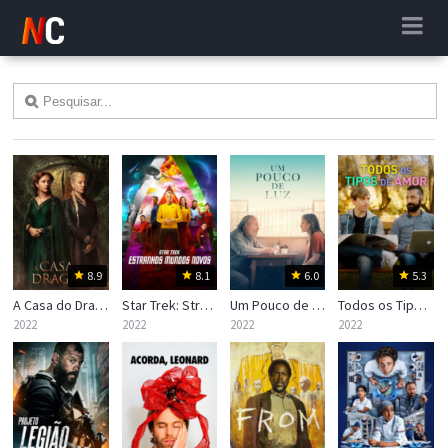
8.9
8.1
6.0
5.3
A Casa do Dragão (House of the Dragon)
Star Trek: Strange New Worlds
Um Pouco de Luz
Todos os Tipos de Amor
2022
2022
2022
2022