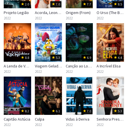
2.0
7.0
7.7
8.5
Projeto Legião
Acorda, Leonard
Origem (From)
O Urso (The Bear)
2022
2022
2022
2022
8.8
5.3
6.9
4.4
A Lenda de Vox Machina
Viagem Gelada: O Resgate do Urso Polar
Canção ao Longe
A Incrível Elisa
2022
2022
2022
2022
8.2
6.1
7.0
5.3
Capitão Astúcia
Culpa
Vidas à Deriva
Senhora Presidente
2022
2022
2022
2022