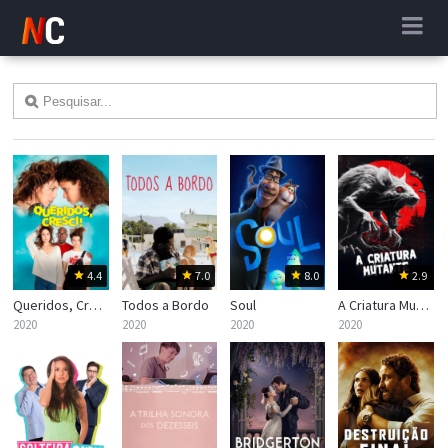
4.4
7.0
8.0
2.9
Queridos, Cresci!
Todos a Bordo
Soul
A Criatura Mutante
2020
2020
2020
2020