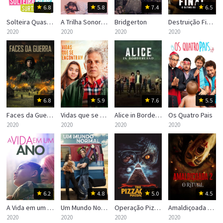
6.8
5.8
7.4
6.5
Solteira Quase Surtando
A Trilha Sonora dos Dezesseis
Bridgerton
Destruição Final: O Último Refúgio
2020
2020
2020
2020
6.8
5.9
7.6
5.5
Faces da Guerra
Vidas que se Encontram
Alice in Borderland
Os Quatro Pais
2020
2020
2020
2020
6.2
4.8
5.0
4.5
A Vida em um Ano
Um Mundo Normal
Operação Pizzagate
Amaldiçoada 2: O Ritual
2020
2020
2020
2020