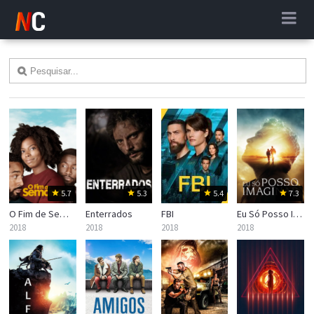
5.7
5.3
5.4
7.3
O Fim de Semana
Enterrados
FBI
Eu Só Posso Imaginar
2018
2018
2018
2018