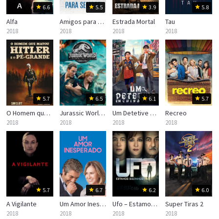
6.6
5.5
3.9
5.8
Alfa
Amigos para Sempre
Estrada Mortal
Tau
2018
2018
2018
2018
5.7
6.5
6.1
5.7
O Homem que Matou Hitler e Depois o Pé Grande
Jurassic World: Reino Ameaçado
Um Detetive em Chinatown
Recreo
2018
2018
2018
2018
5.7
6.7
6.2
6.0
A Vigilante
Um Amor Inesperado
Ufo – Estamos Sozinhos?
Super Tiras 2
2018
2018
2018
2018