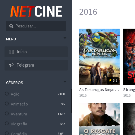
2016
MENU
Início
Telegram
5.9
GÊNEROS
As Tartarugas Ninja: Fora das Sombras
Strang
Ação
2.868
2016
2016
Animação
745
Aventura
1.687
Biografia
532
Comédia
3.061