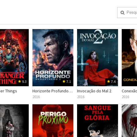
9.3
7.1
7.4
er Things
Horizonte Profundo: Desastre no Golfo
Invocação do Mal 2
Conexão
2016
2016
2016