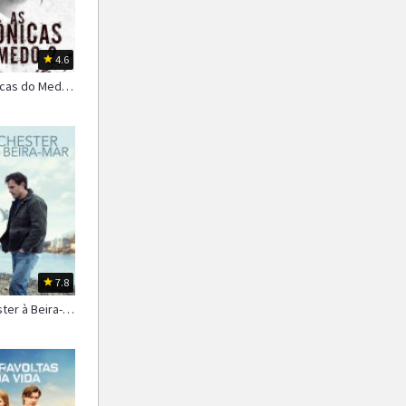
1987
1986
1985
1984
1983
1982
4.6
1981
1980
1979
As Crônicas do Medo 2
1978
1977
1976
7.8
Manchester à Beira-Mar