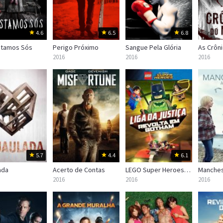
4.6
6.5
6.8
stamos Sós
Perigo Próximo
Sangue Pela Glória
2016
2016
2016
5.7
4.4
6.1
ada
Acerto de Contas
LEGO Super Heroes: DC Liga da Justiça – Revolta em Gotham
2016
2016
2016