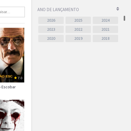
ANO DE LANÇAMENTO
2026
2025
2024
2023
2022
2021
2020
2019
2018
2017
2016
2015
2014
2013
2012
2011
2010
2009
2008
2007
2006
7.0
2005
2004
2003
 Escobar
2002
2001
2000
1999
1998
1997
1996
1995
1994
1993
1992
1991
1990
1989
1988