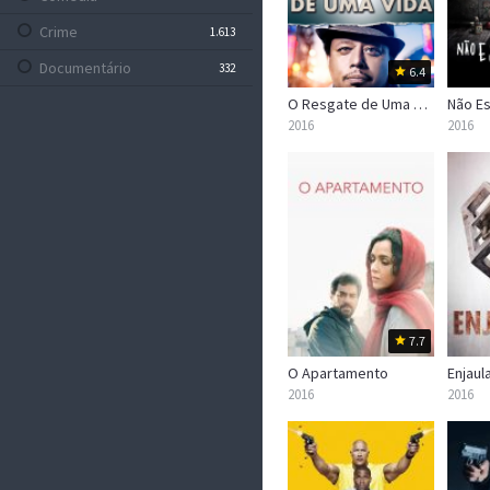
Crime
1.613
Documentário
332
6.4
Drama
O Resgate de Uma Vida
Não E
5.124
2016
2016
Família
633
Fantasia
774
Faroeste
106
Ficção Científica
884
Guerra
241
Mistério
1.006
7.7
Musical
251
O Apartamento
Enjaul
Policial
20
2016
2016
Romance
1.220
Sem Categoria
0