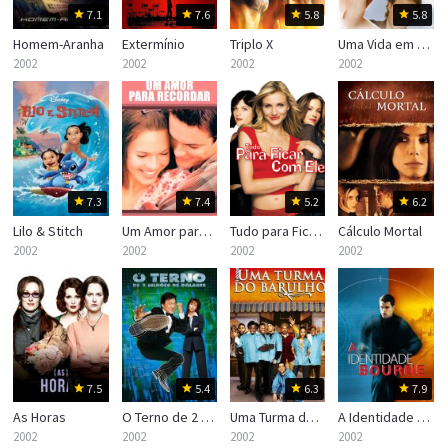
7.1
7.6
5.8
5.8
Homem-Aranha
Extermínio
Triplo X
Uma Vida em Sete Dias
2002
2002
2002
2002
7.3
7.4
5.2
6.2
Lilo & Stitch
Um Amor para Recordar
Tudo para Ficar com Ele
Cálculo Mortal
2002
2002
2002
2002
7.5
5.4
6.3
7.9
As Horas
O Terno de 2 Bilhões de Dólares
Uma Turma do Barulho
A Identidade Bourne
2002
2002
2002
2002