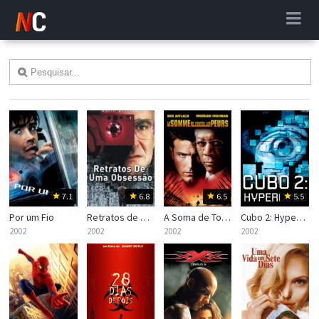
7.1
6.8
6.5
5.5
Por um Fio
Retratos de Uma Obsessão
A Soma de Todos os Medos
Cubo 2: Hypercubo
2002
2002
2002
2002