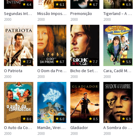
4.4
6.1
6.7
6.9
Segundas Intenções 2
Missão Impossível 2
Premonição
Tigerland – A Caminho da Guerra
2000
2000
2000
2000
7.2
6.7
7.7
5.5
O Patriota
O Dom da Premonição
Bicho de Sete Cabeças
Cara, Cadê Meu Carro?
2000
2000
2000
2000
8.6
6.0
8.5
6.9
O Auto da Compadecida
Mamãe, Virei Um Peixe!
Gladiador
A Sombra do Vampiro
2000
2000
2000
2000