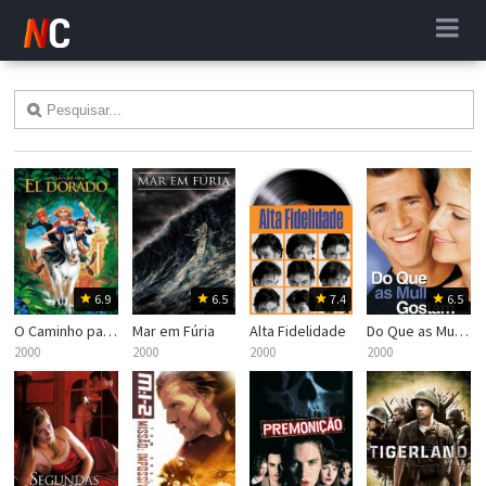
6.9
6.5
7.4
6.5
O Caminho para El Dorado
Mar em Fúria
Alta Fidelidade
Do Que as Mulheres Gostam
2000
2000
2000
2000