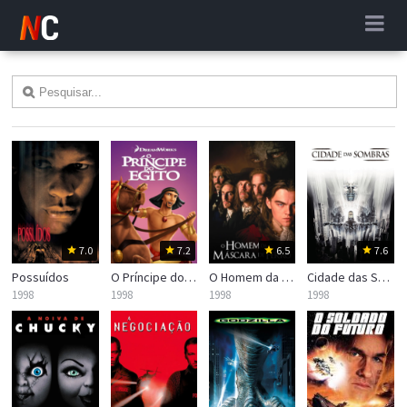
7.0
7.2
6.5
7.6
Possuídos
O Príncipe do Egito
O Homem da Máscara de Ferro
Cidade das Sombras
1998
1998
1998
1998