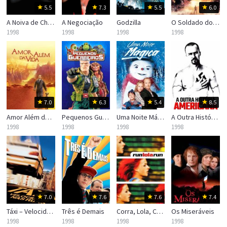
5.5
7.3
5.5
6.0
A Noiva de Chucky
A Negociação
Godzilla
O Soldado do Futuro
1998
1998
1998
1998
7.0
6.3
5.4
8.5
Amor Além da Vida
Pequenos Guerreiros
Uma Noite Mágica
A Outra História Americana
1998
1998
1998
1998
7.0
7.6
7.6
7.4
Táxi – Velocidade nas Ruas
Três é Demais
Corra, Lola, Corra
Os Miseráveis
1998
1998
1998
1998