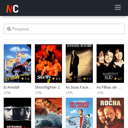
7.6
4.9
7.7
6.7
Ei Arnold!
Shootfighter 2
As Duas Faces de um Crime
As Filhas de Marvin
1996
1996
1996
1996