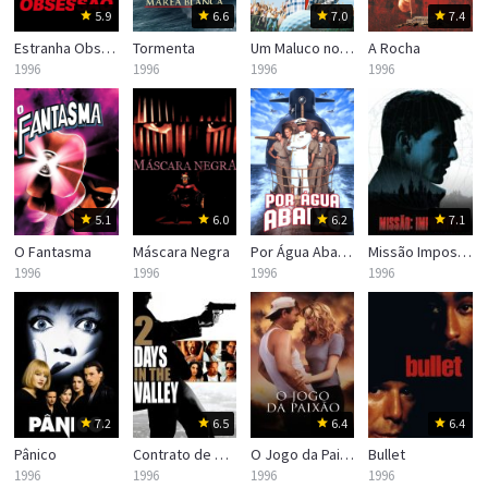
5.9
6.6
7.0
7.4
Estranha Obsessão
Tormenta
Um Maluco no Golfe
A Rocha
1996
1996
1996
1996
5.1
6.0
6.2
7.1
O Fantasma
Máscara Negra
Por Água Abaixo
Missão Impossível
1996
1996
1996
1996
7.2
6.5
6.4
6.4
Pânico
Contrato de Risco
O Jogo da Paixão
Bullet
1996
1996
1996
1996