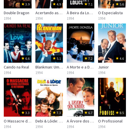
3.9
4.9
7.1
5.6
Double Dragon
Acertando as Contas com Papai
À Beira da Loucura
O Especialista
1994
1994
1994
1994
6.6
5.1
7.2
4.6
Caindo na Real
Blankman: Um Super-Herói Muito Atrapalhado
A Morte e a Donzela
Junior
1994
1994
1994
1994
3.3
7.3
6.7
8.5
O Massacre da Serra Elétrica: O Retorno
Debi & Lóide: Dois Idiotas em Apuros
A Árvore dos Sonhos
O Profissional
1994
1994
1994
1994