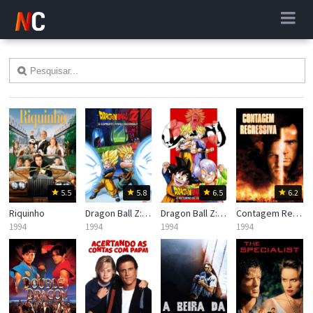
5.5
5.8
6.5
6.2
Riquinho
Dragon Ball Z: O Combate Final, Bio-Broly
Dragon Ball Z: O Retorno do Guerreiro Lendário
Contagem Regressiva
1994
1994
1994
1994