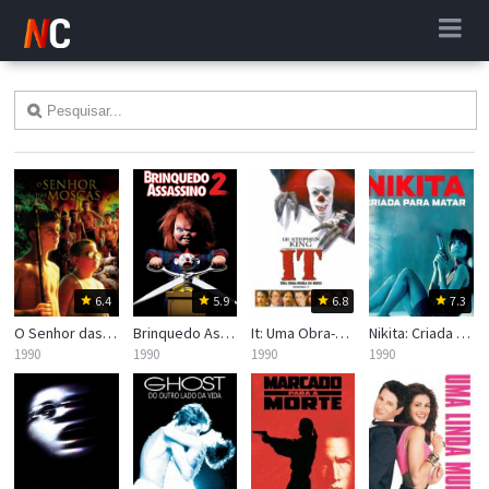
6.4
5.9
6.8
7.3
O Senhor das Moscas
Brinquedo Assassino 2
It: Uma Obra-Prima do Medo
Nikita: Criada para Matar
1990
1990
1990
1990