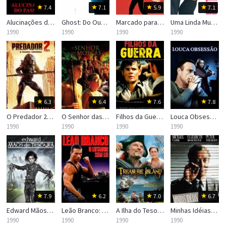
7.4
7.1
5.9
7.1
Alucinações do Passado
Ghost: Do Outro Lado da Vida
Marcado para a Morte
Uma Linda Mulher
1990
1990
1990
1990
6.3
6.4
7.6
7.8
O Predador 2: A Caçada Continua
O Senhor das Moscas
Filhos da Guerra
Louca Obsessão
1990
1990
1990
1990
7.9
6.2
7.0
6.7
Edward Mãos de Tesoura
Leão Branco: O Lutador Sem Lei
A Ilha do Tesouro
Minhas Idéias Assassinas
1990
1990
1990
1990