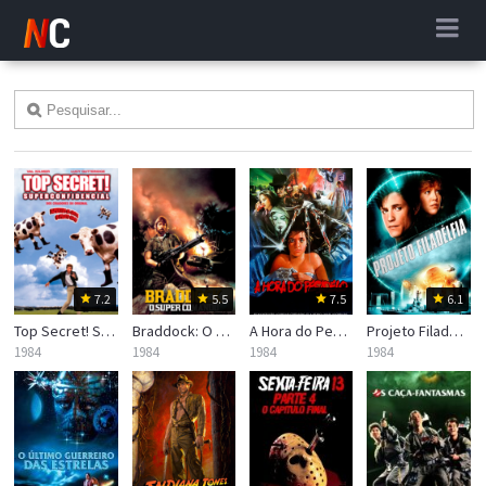
7.2
5.5
7.5
6.1
Top Secret! Superconfidencial
Braddock: O Super Comando
A Hora do Pesadelo
Projeto Filadélfia
1984
1984
1984
1984