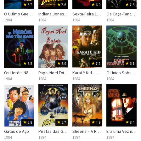
6.7
7.6
6.0
7.8
O Último Guerreiro das Estrelas
Indiana Jones e o Templo da Perdição
Sexta-Feira 13 – Parte IV: O Capítulo Final
Os Caça-Fantasmas
1984
1984
1984
1984
6.5
6.9
7.2
6.1
Os Heróis Não Têm Idade
Papai Noel Existe
Karatê Kid – A Hora da Verdade
O Único Sobrevivente
1984
1984
1984
1984
5.8
5.7
4.9
8.4
Gatas de Aço
Piratas das Galáxias
Sheena – A Rainha das Selvas
Era uma Vez na América
1984
1984
1984
1984