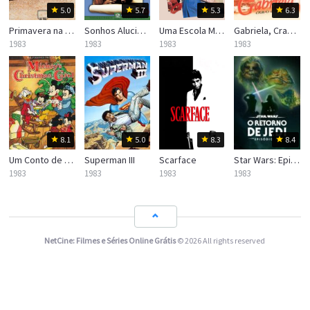
5.0
5.7
5.3
6.3
Primavera na Pele
Sonhos Alucinantes de Cheech e Chong
Uma Escola Muito Especial, Para Garotas
Gabriela, Cravo e Canela
1983
1983
1983
1983
8.1
5.0
8.3
8.4
Um Conto de Natal do Mickey
Superman III
Scarface
Star Wars: Episódio VI – O Retorno de Jedi
1983
1983
1983
1983
NetCine: Filmes e Séries Online Grátis
© 2026 All rights reserved