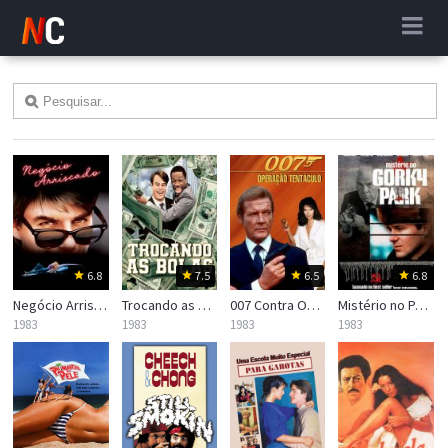
6.8
7.5
6.5
6.8
Negócio Arriscado
Trocando as Bolas
007 Contra Octopussy
Mistério no Parque Gorki
1983
1983
1983
1983