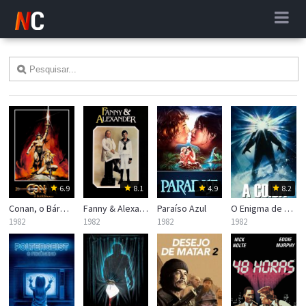
6.9
8.1
4.9
8.2
Conan, o Bárbaro
Fanny & Alexander
Paraíso Azul
O Enigma de Outro Mundo
1982
1982
1982
1982