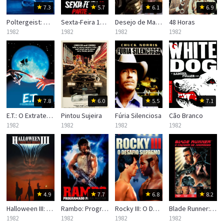
7.3
5.7
6.1
6.9
Poltergeist: O Fenômeno
Sexta-Feira 13 – Parte 3
Desejo de Matar 2
48 Horas
1982
1982
1982
1982
7.8
6.0
5.5
7.1
E.T.: O Extraterrestre
Pintou Sujeira
Fúria Silenciosa
Cão Branco
1982
1982
1982
1982
4.9
7.7
6.8
8.2
Halloween III: A Noite das Bruxas
Rambo: Programado Para Matar
Rocky III: O Desafio Supremo
Blade Runner: O Caçador de Andróides
1982
1982
1982
1982