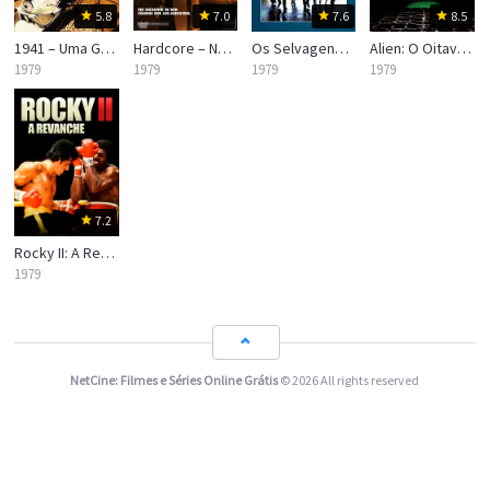
5.8
7.0
7.6
8.5
1941 – Uma Guerra Muito Louca
Hardcore – No Submundo do Sexo
Os Selvagens da Noite
Alien: O Oitavo Passageiro
1979
1979
1979
1979
7.2
Rocky II: A Revanche
1979
NetCine: Filmes e Séries Online Grátis
© 2026 All rights reserved