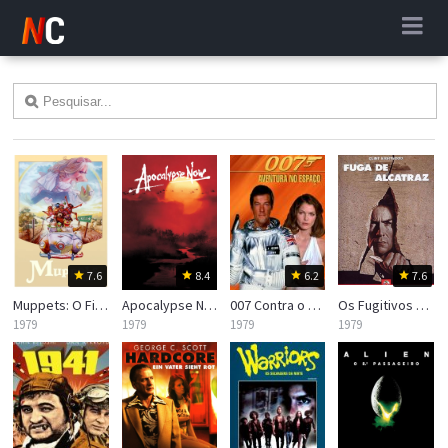
7.6
8.4
6.2
7.6
Muppets: O Filme
Apocalypse Now
007 Contra o Foguete da Morte
Os Fugitivos de Alcatraz
1979
1979
1979
1979